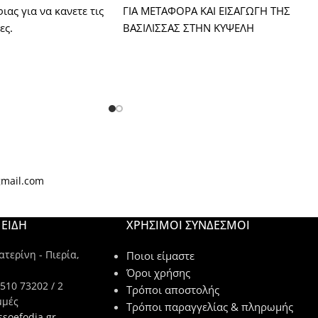
ας για να κανετε τις
ΓΙΑ ΜΕΤΑΦΟΡΑ ΚΑΙ ΕΙΣΑΓΩΓΗ ΤΗΣ
ες.
ΒΑΣΙΛΙΣΣΑΣ ΣΤΗΝ ΚΥΨΕΛΗ
gmail.com
ΕΙΔΗ
ΧΡΉΣΙΜΟΙ ΣΎΝΔΕΣΜΟΙ
τερίνη - Πιερία,
Ποιοι είμαστε
Όροι χρήσης
510 73202 / 2
Τρόποι αποστολής
μμές
Τρόποι παραγγελίας & πληρωμής
ssoefodia.gr -