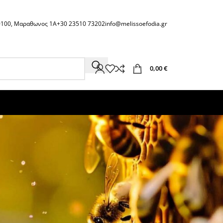
60100, Μαραθωνος 1Α
+30 23510 73202
info@melissoefodia.gr
0,00
€