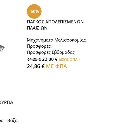
-27%
-50%
ΠΑΙΔΙΚΗ ΟΜΠΡ
ΠΑΓΚΟΣ ΑΠΟΛΕΠΙΣΜΕΝΩΝ
ΜΕΛΙΣΣΕΣ
ΠΛΑΙΣΙΩΝ
Διακοσμητικά Ε
Μηχανήματα Μελισσοκομίας
,
σιλικόνης
Προσφορές
,
,
Νέα Προϊόντα
,
Προσφορές Εβδομάδας
Προσφορές Εβδ
22,00
€
-
5,00
€
44,25
€
ΔΙΧΩΣ ΦΠΑ
6,86
€
ΔΙ
24,86
€
ΜΕ ΦΠΑ
ΜΕ ΦΠΑ
ΟΥΡΓΙΑ
ρα - Βάζα
,