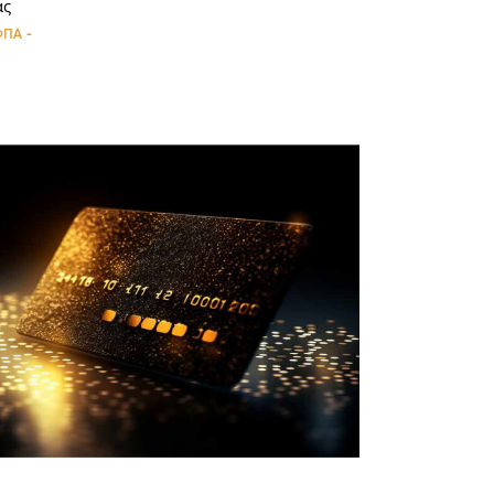
ας
-
ΦΠΑ