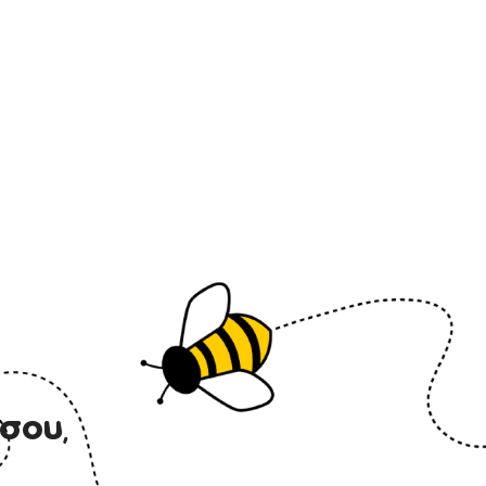
∆ωρεάν αποστολή για
παραγγελίες άνω των 100 ευρώ
και έως 15 κιλά ή ανάλογου
όγκου.
σου,