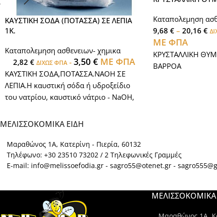
Καταπολεμηση ασθ
ΚΑΥΣΤΙΚΗ ΣΟΔΑ (ΠΟΤΑΣΣΑ) ΣΕ ΛΕΠΙΑ
9,68
€
–
20,16
€
1Κ.
ΔΙ
ΜΕ ΦΠΑ
Καταπολεμηση ασθενειων- χημικα
ΚΡΥΣΤΑΛΛΙΚΗ ΘΥΜ
3,50
€
ΜΕ ΦΠΑ
2,82
€
-
ΔΙΧΩΣ ΦΠΑ
ΒΑΡΡΟΑ
ΚΑΥΣΤΙΚΗ ΣΟΔΑ,ΠΟΤΑΣΣΑ.ΝΑΟΗ ΣΕ
ΛΕΠΙΑ.Η καυστική σόδα ή υδροξείδιο
του νατρίου, καυστικό νάτριο - NaOH,
είναι το δραστικό στοιχείο που
επιτρέπει το μετασχηματισμό των
ΜΕΛΙΣΣΟΚΟΜΙΚΑ ΕΙΔΗ
ελαίων σε σαπούνι.
Διαλύει τα λίπη, ξεβουλώνει
Μαραθώνος 1Α, Κατερίνη - Πιερία, 60132
αποχετεύσεις, απολυμαίνει κυψελες
Τηλέφωνο: +30 23510 73202 / 2 Τηλεφωνικές Γραμμές
E-mail: info@melissoefodia.gr - sagro55@otenet.gr - sagro555@
πλαισια και αλλα μελισσοκομικα
εργαλεια. Διατίθεται σε συσκευασία 1
κιλού.
ΜΕΛΙΣΣΟΚΟΜΙΚΑ 
Μαραθώνος 1Α, Κα