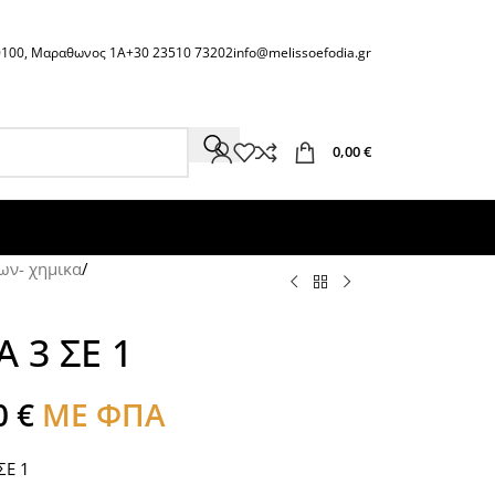
60100, Μαραθωνος 1Α
+30 23510 73202
info@melissoefodia.gr
0,00
€
ων- χημικα
/
 3 ΣΕ 1
0
€
ΜΕ ΦΠΑ
ΣΕ 1