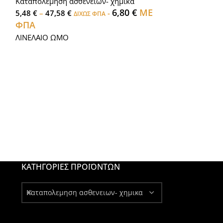
Καταπολεμηση ασθενειων- χημικα
ΟΞΙΚΟ ΟΞΥ 1Λ.
6,80
€
ΜΕ
5,48
€
–
47,58
€
-
ΔΙΧΩΣ ΦΠΑ
ΦΠΑ
ΛΙΝΕΛΑΙΟ ΩΜΟ
ΚΑΤΗΓΟΡΊΕΣ ΠΡΟΪΌΝΤΩΝ
Καταπολεμηση ασθενειων- χημικα