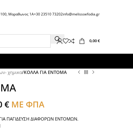
60100, Μαραθωνος 1Α
+30 23510 73202
info@melissoefodia.gr
0,00
€
ων- χημικα
/
ΚΟΛΛΑ ΓΙΑ ΕΝΤΟΜΑ
ΟΜΑ
0
€
ΜΕ ΦΠΑ
 ΓΙΑ ΠΑΓΙΔΕΥΣΗ ΔΙΑΦΟΡΩΝ ΕΝΤΟΜΩΝ.
l