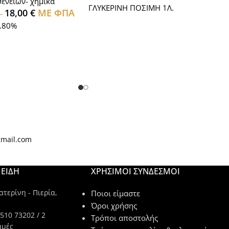
ενειων- χημικα
ΓΛΥΚΕΡΙΝΗ ΠΟΣΙΜΗ 1Λ.
18,00
€
ΜΕ ΦΠΑ
-
.80%
gmail.com
ΕΙΔΗ
ΧΡΉΣΙΜΟΙ ΣΎΝΔΕΣΜΟΙ
τερίνη - Πιερία,
Ποιοι είμαστε
Όροι χρήσης
510 73202 / 2
Τρόποι αποστολής
μμές