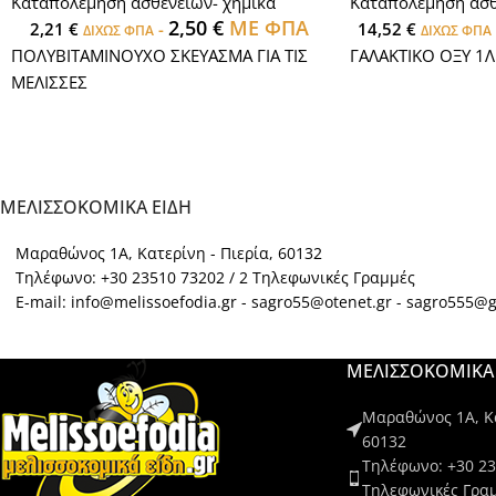
Καταπολεμηση ασθενειων- χημικα
Καταπολεμηση ασθ
2,50
€
ΜΕ ΦΠΑ
2,21
€
-
14,52
€
ΔΙΧΩΣ ΦΠΑ
ΔΙΧΩΣ ΦΠΑ
ΠΟΛΥΒΙΤΑΜΙΝΟΥΧΟ ΣΚΕΥΑΣΜΑ ΓΙΑ ΤΙΣ
ΓΑΛΑΚΤΙΚΟ ΟΞΥ 1Λ
ΜΕΛΙΣΣΕΣ
ΜΕΛΙΣΣΟΚΟΜΙΚΑ ΕΙΔΗ
Μαραθώνος 1Α, Κατερίνη - Πιερία, 60132
Τηλέφωνο: +30 23510 73202 / 2 Τηλεφωνικές Γραμμές
E-mail: info@melissoefodia.gr - sagro55@otenet.gr - sagro555@
ΜΕΛΙΣΣΟΚΟΜΙΚΑ 
Μαραθώνος 1Α, Κα
60132
Τηλέφωνο: +30 23
Τηλεφωνικές Γρα