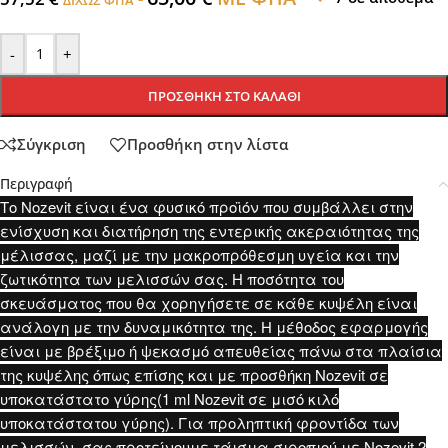
-
+
ΠΡΟΣΘΉΚΗ ΣΤΟ ΚΑΛΆΘΙ
Σύγκριση
Προσθήκη στην λίστα
Περιγραφή
Το Nozevit είναι ένα φυσικό προϊόν που συμβάλλει στην
ενίσχυση και διατήρηση της εντερικής ακεραιότητας της
μέλισσας, μαζί με την μακροπρόθεσμη υγεία και την
ζωτικότητα των μελισσών σας. Η ποσότητα του
σκευάσματος που θα χορηγήσετε σε κάθε κυψέλη είναι
ανάλογη με την δυναμικότητα της. Η μέθοδος εφαρμογής
είναι με βρέξιμο ή ψεκασμό απευθείας πάνω στα πλαίσια
της κυψέλης όπως επίσης και με προσθήκη Nozevit σε
υποκατάστατο γύρης(1 ml Nozevit σε μισό κιλό
υποκατάστατου γύρης). Για προληπτική φροντίδα των
μελισσών, σας προτείνουμε τάισμα σιροπιού με Nozevit 2