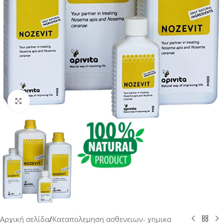
Click to enlarge
Αρχική σελίδα
/
Καταπολεμηση ασθενειων- χημικα