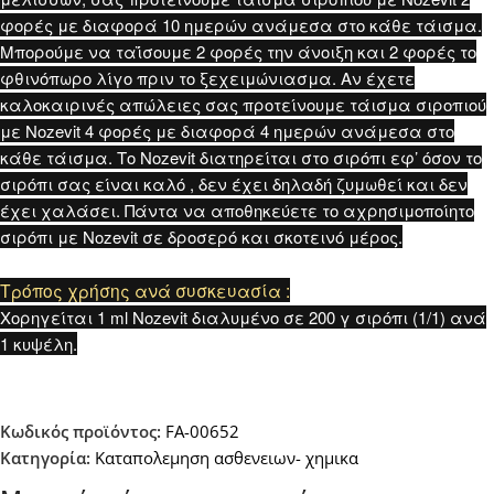
φορές με διαφορά 10 ημερών ανάμεσα στο κάθε τάισμα.
Μπορούμε να ταΐσουμε 2 φορές την άνοιξη και 2 φορές το
φθινόπωρο λίγο πριν το ξεχειμώνιασμα. Αν έχετε
καλοκαιρινές απώλειες σας προτείνουμε τάισμα σιροπιού
με Nozevit 4 φορές με διαφορά 4 ημερών ανάμεσα στο
κάθε τάισμα. Το Nozevit διατηρείται στο σιρόπι εφ’ όσον το
σιρόπι σας είναι καλό , δεν έχει δηλαδή ζυμωθεί και δεν
έχει χαλάσει. Πάντα να αποθηκεύετε το αχρησιμοποίητο
σιρόπι με Nozevit σε δροσερό και σκοτεινό μέρος.
Τρόπος χρήσης ανά συσκευασία :
Χορηγείται 1 ml Nozevit διαλυμένο σε 200 γ σιρόπι (1/1) ανά
1 κυψέλη.
Κωδικός προϊόντος:
FA-00652
Κατηγορία:
Καταπολεμηση ασθενειων- χημικα