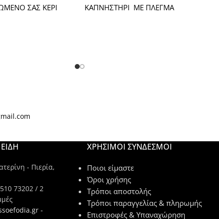
ΙΩΜΕΝΟ ΣΑΣ ΚΕΡΙ
ΚΑΠΝΗΣΤΗΡΙ ΜΕ ΠΛΕΓΜΑ
gmail.com
ΕΙΔΗ
ΧΡΉΣΙΜΟΙ ΣΎΝΔΕΣΜΟΙ
τερίνη - Πιερία,
Ποιοι είμαστε
Όροι χρήσης
510 73202 / 2
Τρόποι αποστολής
μμές
Τρόποι παραγγελίας & πληρωμής
ssoefodia.gr -
Επιστροφές & Υπαναχώρηση