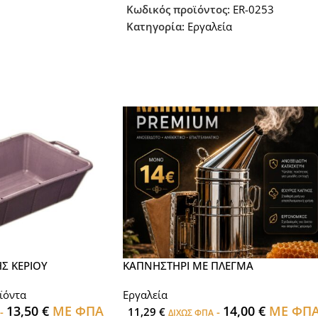
Κωδικός προϊόντος:
ER-0253
Κατηγορία:
Εργαλεία
Σ ΚΕΡΙΟΥ
ΚΑΠΝΗΣΤΗΡΙ ΜΕ ΠΛΕΓΜΑ
ϊόντα
Εργαλεία
13,50
€
ΜΕ ΦΠΑ
14,00
€
ΜΕ ΦΠ
-
11,29
€
-
ΔΙΧΩΣ ΦΠΑ