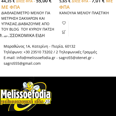
55,00
€
7,01
€
ΜΕ
44,35
€
-
5,65
€
-
ΔΙΧΩΣ ΦΠΑ
ΔΙΧΩΣ ΦΠΑ
ΜΕ ΦΠΑ
ΦΠΑ
ΔΙΑΘΛΑΣΙΜΕΤΡΟ ΜΕΛΙΟΥ ΓΙΑ
ΚΑΝΟΥΛΑ ΜΕΛΙΟΥ ΠΛΑΣΤΙΚΗ
ΜΕΤΡΗΣΗ ΣΑΚΧΑΡΩΝ ΚΑΙ
ΥΓΡΑΣΙΑΣ.ΔΙΑΒΑΖΟΥΜΕ ΑΠΟ
ΤΟΥ BLOG ΤΟΥ ΚΥΡΙΟΥ ΠΑΤΣΗ
ΡΥΘΜΙΣΗ ΤΟΥ.
ΜΕΛΙΣΣΟΚΟΜΙΚΑ ΕΙΔΗ
ΡΥΘΜΙΣΗ
Μαραθώνος 1Α, Κατερίνη - Πιερία, 60132
ΔΙΑΘΛΑΣΙΜΕΤΡΟΥ
Τηλέφωνο: +30 23510 73202 / 2 Τηλεφωνικές Γραμμές
E-mail: info@melissoefodia.gr - sagro55@otenet.gr -
ΓΙΑ ΜΕΛΙ
sagro555@gmail.com
Ένα εργαλείο αρκετά χρήσιμο
στον μελισσοκόμο είναι και το
διαθλασίμετρο.Το
διαθλασίμετρο είναι ένα οπτικό