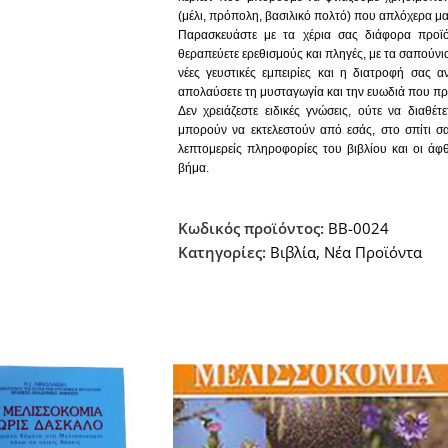
(μέλι, πρόπολη, βασιλικό πολτό) που απλόχερα μας
Παρασκευάστε με τα χέρια σας διάφορα προϊό
θεραπεύετε ερεθισμούς και πληγές, με τα σαπούνια
νέες γευστικές εμπειρίες και η διατροφή σας α
απολαύσετε τη μυσταγωγία και την ευωδιά που προ
Δεν χρειάζεστε ειδικές γνώσεις, ούτε να διαθέ
μπορούν να εκτελεστούν από εσάς, στο σπίτι σ
λεπτομερείς πληροφορίες του βιβλίου και οι ά
βήμα.
Υπάρχουν, πραγματικά, τόσα υπέροχα χειροποιήμα
δωρίσετε σε συγγενείς, φίλους ή… στον εαυτό σας.
Τολμήστε το.
Κωδικός προϊόντος:
BB-0024
Τώρα ξέρετε πώς! (Από την παρουσίαση στο οπισ
Κατηγορίες:
Βιβλία
,
Νέα Προϊόντα
Περιεχόμενα
ΠΡΟΛΟΓΟΣ
ΔΗΜΙΟΥΡΓΙΑ ΚΕΡΙΩΝ
ΤΟ ΚΕΡΙ ΤΗΣ ΜΕΛΙΣΣΑΣ
ΠΑΡΑΓΩΓΗ ΚΕΡΙΟΥ ΑΠΟ ΤΗΝ ΚΥΨΕΛΗ
ΚΕΡΙΑ
ΑΝΑΛΥΣΗ ΤΕΧΝΙΚΩΝ ΚΑΤΑ ΠΕΡΙΠΤΩΣΗ
ΣΥΜΒΟΥΛΕΣ ΓΙΑ ΚΕΡΙΑ