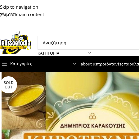
Skip to navigation
Skip to main content
ΣΥΝΔΕΣΗ
ΚΑΤΗΓΟΡΊΑ
Κατηγορίες
about us
προϊόντα
νέες παραλα
SOLD
OUT