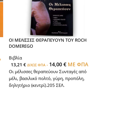
Ν
ΟΙ ΜΕΛΙΣΣΕΣ ΘΕΡΑΠΕΥΟΥΝ ΤΟΥ ROCH
ΟΛΑ ΓΙΑ ΤΟ ΜΕ
DOMEREGO
Βιβλία
ΚΗΡΑΛΟΙΦΩΝ
Α
Βιβλία
18,87
€
ΔΙΧΩΣ 
14,00
€
ΜΕ ΦΠΑ
13,21
€
-
ΔΙΧΩΣ ΦΠΑ
ΟΛΑ ΓΙΑ ΤΟ ΜΕ
Οι μέλισσες θεραπεύουν Συνταγές από
ΣΕΛΙΔΕΣ 24Χ17
μέλι, βασιλικό πολτό, γύρη, προπόλη,
δηλητήριο (κεντρί).205 ΣΕΛ.