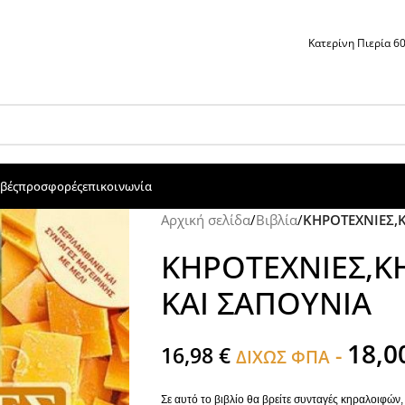
Κατερίνη Πιερία 
βές
προσφορές
επικοινωνία
Αρχική σελίδα
/
Βιβλία
/
ΚΗΡΟΤΕΧΝΙΕΣ,
ΚΗΡΟΤΕΧΝΙΕΣ,Κ
ΚΑΙ ΣΑΠΟΥΝΙΑ
18,0
16,98
€
-
ΔΙΧΩΣ ΦΠΑ
Σε αυτό το βιβλίο θα βρείτε συνταγές κηραλοιφώ