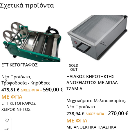
ΣΚΑΝΔΑΛΗ ΑΠΕΛΕΥΘΕΡΩΣΗΣ
Σχετικά προϊόντα
ΜΕΛΙΟΥ ΠΟΥ ΣΑΣ ΕΠΙΤΡΕΠΕΙ ΝΑ
ΧΡΗΣΙΜΟΠΟΙΗΣΕΤΕ ΤΗΝ
ΑΝΑΓΚΑΙΑ ΠΟΣΟΤΗΤΑ
ΜΕΛΙΟΥ.ΜΠΑΙΝΕΙ ΚΑΙ ΣΕ
ΠΛΥΝΤΗΡΙΟ ΠΙΑΤΩΝ.
ΕΤΤΙΚΕΤΟΓΡΑΦΟΣ
SOLD
OUT
ΗΛΙΑΚΟΣ ΚΗΡΟΤΗΚΤΗΣ
Νέα Προϊόντα
,
ΑΝΟΞΕΙΔΩΤΟΣ ΜΕ ΔΙΠΛΑ
Τροφοδοσία - Κηρύθρες
ΤΖΑΜΙΑ
590,00
€
475,81
€
-
ΔΙΧΩΣ ΦΠΑ
ΜΕ ΦΠΑ
Μηχανήματα Μελισσοκομίας
,
ΕΤΤΙΚΕΤΟΓΡΑΦΟΣ
Νέα Προϊόντα
ΧΕΙΡΟΚΙΝΗΤΟΣ
270,00
€
238,94
€
-
ΔΙΧΩΣ ΦΠΑ
ΜΕ ΦΠΑ
ΜΕ ΑΝΘΕΚΤΙΚΑ ΠΛΑΣΤΙΚΑ