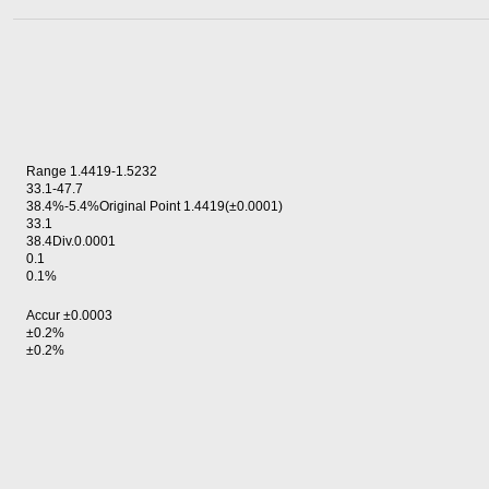
Range 1.4419-1.5232
33.1-47.7
38.4%-5.4%Original Point 1.4419(±0.0001)
33.1
38.4Div.0.0001
0.1
0.1%
Accur ±0.0003
±0.2%
±0.2%