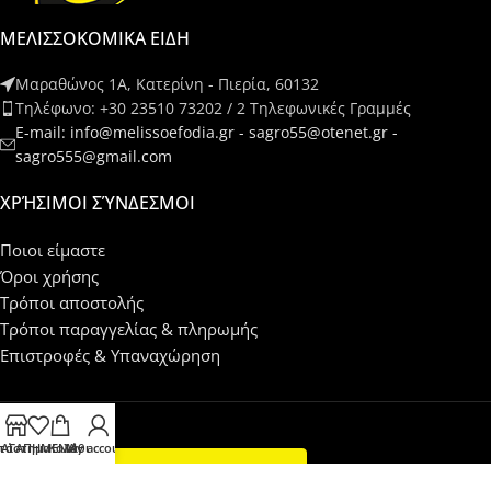
ΜΕΛΙΣΣΟΚΟΜΙΚΑ ΕΙΔΗ
Μαραθώνος 1Α, Κατερίνη - Πιερία, 60132
Τηλέφωνο: +30 23510 73202 / 2 Τηλεφωνικές Γραμμές
E-mail: info@melissoefodia.gr - sagro55@otenet.gr -
sagro555@gmail.com
ΧΡΉΣΙΜΟΙ ΣΎΝΔΕΣΜΟΙ
Ποιοι είμαστε
Όροι χρήσης
Τρόποι αποστολής
Τρόποι παραγγελίας & πληρωμής
Επιστροφές & Υπαναχώρηση
τάστημα
ΑΓΑΠΗΜΕΝΑ
Καλάθι
My account
Ηλεκτρονική Υπαναχώρηση