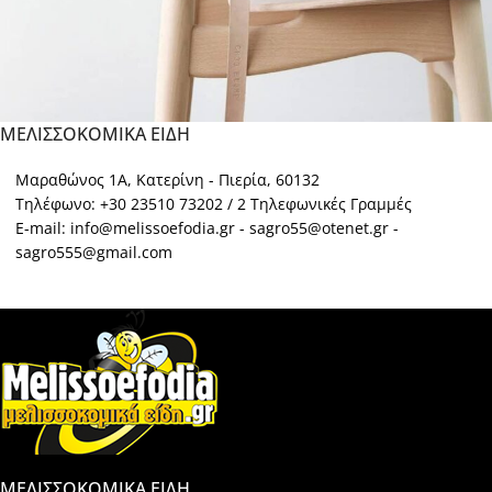
ΜΕΛΙΣΣΟΚΟΜΙΚΑ ΕΙΔΗ
A lacus bibendum pulvinar
Furniture
Μαραθώνος 1Α, Κατερίνη - Πιερία, 60132
Τηλέφωνο: +30 23510 73202 / 2 Τηλεφωνικές Γραμμές
E-mail: info@melissoefodia.gr - sagro55@otenet.gr -
sagro555@gmail.com
ΜΕΛΙΣΣΟΚΟΜΙΚΑ ΕΙΔΗ