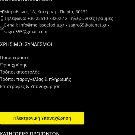
Μαραθώνος 1Α, Κατερίνη - Πιερία, 60132
Τηλέφωνο: +30 23510 73202 / 2 Τηλεφωνικές Γραμμές
E-mail: info@melissoefodia.gr - sagro55@otenet.gr -
sagro555@gmail.com
ΧΡΉΣΙΜΟΙ ΣΎΝΔΕΣΜΟΙ
Ποιοι είμαστε
Όροι χρήσης
Τρόποι αποστολής
Τρόποι παραγγελίας & πληρωμής
Επιστροφές & Υπαναχώρηση
Ηλεκτρονική Υπαναχώρηση
ΚΑΤΗΓΟΡΊΕΣ ΠΡΟΪΌΝΤΩΝ