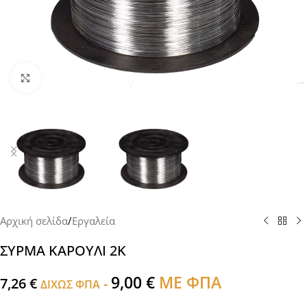
Click to enlarge
Αρχική σελίδα
/
Εργαλεία
ΣΥΡΜΑ ΚΑΡΟΥΛΙ 2Κ
9,00
€
ΜΕ ΦΠΑ
7,26
€
-
ΔΙΧΩΣ ΦΠΑ