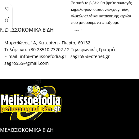
Σε αυτό το βιβλίο θα βρείτε συνταγές
κηραλοιφών, σαπουνιών,φαγητών,
γλυκών αλλά και κατασκευής κεριών
που μπορούμε να φτιάξουμε
ΜΕΛΙΣΣΟΚΟΜΙΚΑ ΕΙΔΗ
χρησιμοποιώντας το φυσικό κερί, αλλά
και τα υπόλοιπα προϊόντα (μέλι,
Μαραθώνος 1Α, Κατερίνη - Πιερία, 60132
πρόπολη, βασιλικό πολτό) που
απλόχερα μας δίνει η μέλισσα. Δεν
Τηλέφωνο: +30 23510 73202 / 2 Τηλεφωνικές Γραμμές
χρειάζεστε ειδικές γνώσεις, ούτε να
E-mail: info@melissoefodia.gr - sagro55@otenet.gr -
διαθέτετε κάποιο επιστημονικό
sagro555@gmail.com
εργαστήριο. Όλες οι συνταγές μπορούν
να εκτελεστούν από εσάς, στο σπίτι σας,
με απλά υλικά που υπάρχουν στην
κουζίνα σας. Οι λεπτομερείς
πληροφορίες του βιβλίου και οι
άφθονες έγχρωμες φωτογραφίες θα σας
οδηγήσουν βήμα-βήμα.
ΜΕΛΙΣΣΟΚΟΜΙΚΑ ΕΙΔΗ