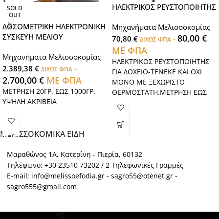
ΗΛΕΚΤΡΙΚΟΣ ΡΕΥΣΤΟΠΟΙΗΤΗΣ
SOLD
OUT
ΔΟΣΟΜΕΤΡΙΚΗ ΗΛΕΚΤΡΟΝΙΚΗ
Μηχανήματα Μελισσοκομίας
ΣΥΣΚΕΥΗ ΜΕΛΙΟΥ
80,00
€
70,80
€
-
ΔΙΧΩΣ ΦΠΑ
ΜΕ ΦΠΑ
Μηχανήματα Μελισσοκομίας
ΗΛΕΚΤΡΙΚΟΣ ΡΕΥΣΤΟΠΟΙΗΤΗΣ
2.389,38
€
-
ΔΙΧΩΣ ΦΠΑ
ΓΙΑ ΔΟΧΕΙΟ-ΤΕΝΕΚΕ ΚΑΙ ΟΧΙ
2.700,00
€
ΜΕ ΦΠΑ
ΜΟΝΟ ΜΕ ΞΕΧΩΡΙΣΤΟ
ΜΕΤΡΗΣΗ 20ΓΡ. ΕΩΣ 1000ΓΡ.
ΘΕΡΜΟΣΤΑΤΗ.ΜΕΤΡΗΣΗ ΕΩΣ
ΥΨΗΛΗ ΑΚΡΙΒΕΙΑ
80o C.
ΜΕΛΙΣΣΟΚΟΜΙΚΑ ΕΙΔΗ
Μαραθώνος 1Α, Κατερίνη - Πιερία, 60132
Τηλέφωνο: +30 23510 73202 / 2 Τηλεφωνικές Γραμμές
E-mail: info@melissoefodia.gr - sagro55@otenet.gr -
sagro555@gmail.com