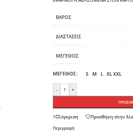
ΕΦΑΡΜΟΓΗ.ΑΕΡΙΖΟΜΕΝΑ ΣΤΟΝ ΚΑΡΠ
ΒΆΡΟΣ
ΔΙΑΣΤΆΣΕΙΣ
ΜΈΓΕΘΟΣ
ΜΈΓΕΘΟΣ
S
M
L
XL
XXL
-
+
ΠΡΟΣΘΉ
Σύγκριση
Προσθήκη στην λί
Περιγραφή