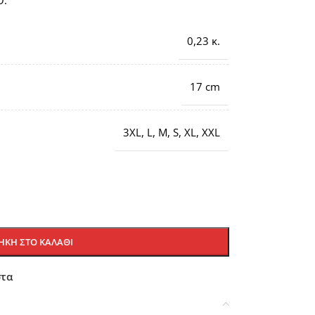
Ο.
0,23 κ.
17 cm
3XL
,
L
,
M
,
S
,
XL
,
XXL
ΚΗ ΣΤΟ ΚΑΛΆΘΙ
στα