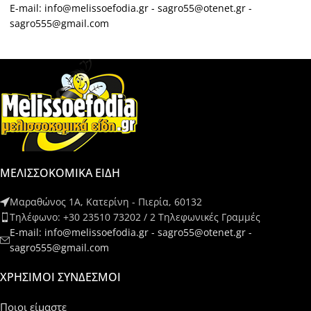
E-mail: info@melissoefodia.gr - sagro55@otenet.gr -
sagro555@gmail.com
ΜΕΛΙΣΣΟΚΟΜΙΚΑ ΕΙΔΗ
Μαραθώνος 1Α, Κατερίνη - Πιερία, 60132
Τηλέφωνο: +30 23510 73202 / 2 Τηλεφωνικές Γραμμές
E-mail: info@melissoefodia.gr - sagro55@otenet.gr -
sagro555@gmail.com
ΧΡΉΣΙΜΟΙ ΣΎΝΔΕΣΜΟΙ
Ποιοι είμαστε