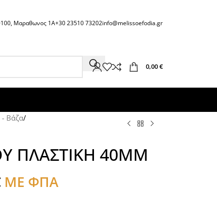
60100, Μαραθωνος 1Α
+30 23510 73202
info@melissoefodia.gr
0,00
€
 - Βάζα
/
Υ ΠΛΑΣΤΙΚΗ 40ΜΜ
€
ΜΕ ΦΠΑ