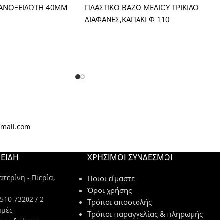
 ΑΝΟΞΕΙΔΩΤΗ 40ΜΜ
ΠΛΑΣΤΙΚΟ ΒΑΖΟ ΜΕΛΙΟΥ ΤΡΙΚΙΛΟ
ΔΙΑΦΑΝΕΣ,ΚΑΠΑΚΙ Φ 110
gmail.com
ΕΙΔΗ
ΧΡΉΣΙΜΟΙ ΣΎΝΔΕΣΜΟΙ
τερίνη - Πιερία,
Ποιοι είμαστε
Όροι χρήσης
510 73202 / 2
Τρόποι αποστολής
μμές
Τρόποι παραγγελίας & πληρωμής