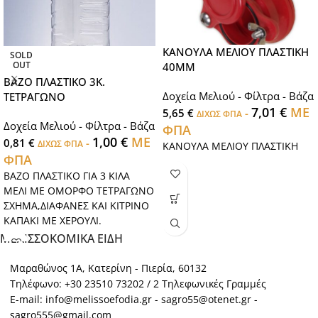
ΚΑΝΟΥΛΑ ΜΕΛΙΟΥ ΠΛΑΣΤΙΚΗ
SOLD
OUT
40ΜΜ
ΒΑΖΟ ΠΛΑΣΤΙΚΟ 3Κ.
Δοχεία Μελιού - Φίλτρα - Βάζα
ΤΕΤΡΑΓΩΝΟ
7,01
€
ΜΕ
5,65
€
-
ΔΙΧΩΣ ΦΠΑ
Δοχεία Μελιού - Φίλτρα - Βάζα
ΦΠΑ
1,00
€
ΜΕ
0,81
€
-
ΔΙΧΩΣ ΦΠΑ
ΚΑΝΟΥΛΑ ΜΕΛΙΟΥ ΠΛΑΣΤΙΚΗ
ΦΠΑ
ΒΑΖΟ ΠΛΑΣΤΙΚΟ ΓΙΑ 3 ΚΙΛΑ
ΜΕΛΙ ΜΕ ΟΜΟΡΦΟ ΤΕΤΡΑΓΩΝΟ
ΣΧΗΜΑ,ΔΙΑΦΑΝΕΣ ΚΑΙ ΚΙΤΡΙΝΟ
ΚΑΠΑΚΙ ΜΕ ΧΕΡΟΥΛΙ.
ΜΕΛΙΣΣΟΚΟΜΙΚΑ ΕΙΔΗ
Μαραθώνος 1Α, Κατερίνη - Πιερία, 60132
Τηλέφωνο: +30 23510 73202 / 2 Τηλεφωνικές Γραμμές
E-mail: info@melissoefodia.gr - sagro55@otenet.gr -
sagro555@gmail.com